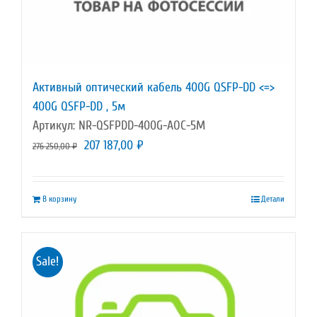
Активный оптический кабель 400G QSFP-DD <=>
400G QSFP-DD , 5м
Артикул: NR-QSFPDD-400G-AOC-5M
Первоначальная
Текущая
207 187,00
₽
276 250,00
₽
цена
цена:
составляла
207
В корзину
Детали
276
187,00 ₽.
250,00 ₽.
Sale!