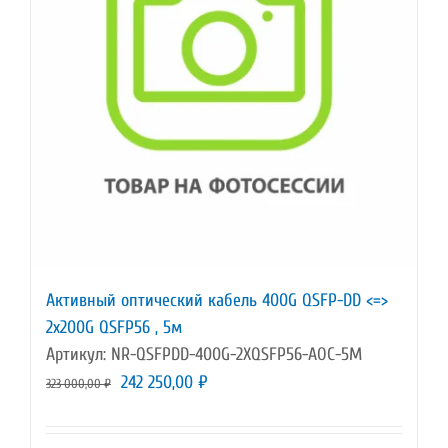
Активный оптический кабель 400G QSFP-DD <=>
2x200G QSFP56 , 5м
Артикул: NR-QSFPDD-400G-2XQSFP56-AOC-5M
Первоначальная
Текущая
242 250,00
₽
323 000,00
₽
цена
цена:
составляла
242