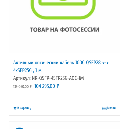
Активный оптический кабель 100G QSFP28 <=>
4xSFP25G , 1 м
Артикул: NR-QSFP-4SFP25G-AOC-1M
Первоначальная
Текущая
104 295,00
₽
139 060,00
₽
цена
цена:
составляла
104
В корзину
Детали
139
295,00 ₽.
060,00 ₽.