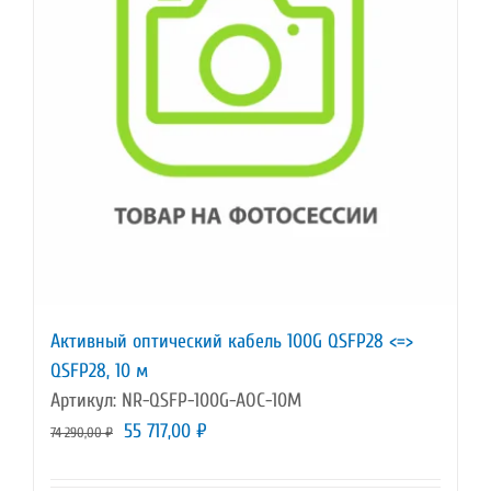
Активный оптический кабель 100G QSFP28 <=>
QSFP28, 10 м
Артикул: NR-QSFP-100G-AOC-10M
Первоначальная
Текущая
55 717,00
₽
74 290,00
₽
цена
цена: