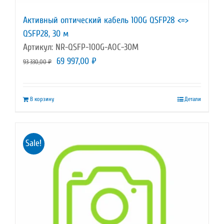
Активный оптический кабель 100G QSFP28 <=>
QSFP28, 30 м
Артикул: NR-QSFP-100G-AOC-30M
Первоначальная
Текущая
69 997,00
₽
93 330,00
₽
цена
цена:
составляла
69
В корзину
Детали
93
997,00 ₽.
330,00 ₽.
Sale!