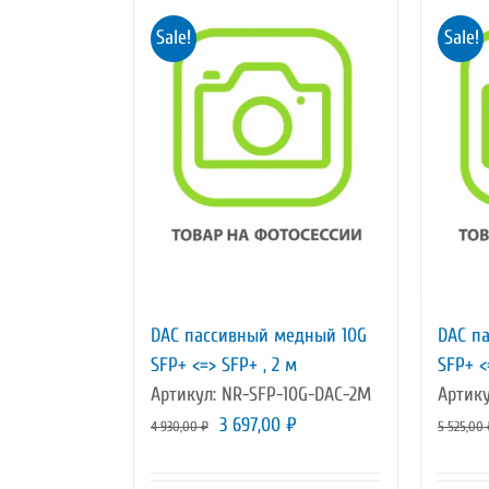
Sale!
Sale!
DAC пассивный медный 10G
DAC п
SFP+ <=> SFP+ , 2 м
SFP+ <
Артикул: NR-SFP-10G-DAC-2M
Артику
Первоначальная
Текущая
3 697,00
₽
4 930,00
₽
5 525,00
цена
цена:
составляла
3