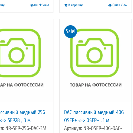
ину
Quick View
В корзину
Quick View
5
143,00 ₽.
6
436,00 ₽.
525,00 ₽.
640,00 ₽.
Sale!
ассивный медный 25G
DAC пассивный медный 40G
<=> SFP28 , 3 м
QSFP+ <=> QSFP+ , 1 м
ул: NR-SFP-25G-DAC-3M
Артикул: NR-QSFP-40G-DAC-