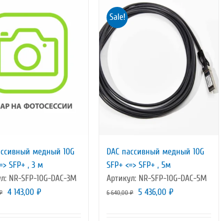
Sale!
ассивный медный 10G
DAC пассивный медный 10G
=> SFP+ , 3 м
SFP+ <=> SFP+ , 5м
л: NR-SFP-10G-DAC-3M
Артикул: NR-SFP-10G-DAC-5M
Первоначальная
Текущая
Первоначальная
Текущая
4 143,00
₽
5 436,00
₽
₽
6 640,00
₽
цена
цена:
цена
цена:
составляла
4
составляла
5