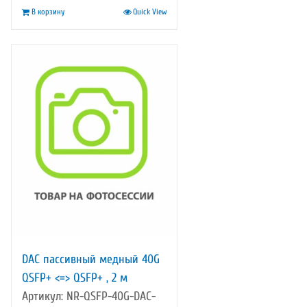
В корзину
Quick View
7
355,00 ₽.
140,00 ₽.
DAC пассивный медный 40G
QSFP+ <=> QSFP+ , 2 м
Артикул: NR-QSFP-40G-DAC-