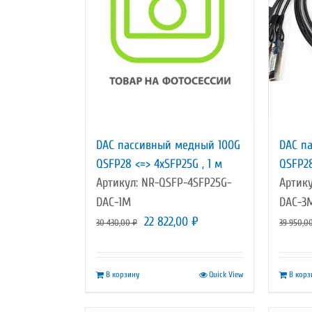
DAC пассивный медный 100G
DAC п
QSFP28 <=> 4xSFP25G , 1 м
QSFP28
Артикул: NR-QSFP-4SFP25G-
Артику
DAC-1M
DAC-3
Первоначальная
Текущая
22 822,00
₽
30 430,00
₽
39 950,0
цена
цена:
составляла
22
В корзину
Quick View
В корз
30
822,00 ₽.
430,00 ₽.