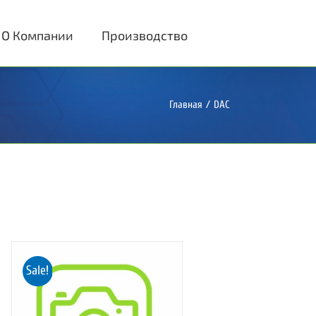
О Компании
Производство
Главная
/
DAC
Sale!