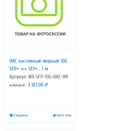
DAC пассивный медный 10G
SFP+ <=> SFP+ , 1 м
Артикул: NR-SFP-10G-DAC-1M
Первоначальная
Текущая
3 187,00
₽
4 250,00
₽
цена
цена:
составляла
3
4
187,00 ₽.
В корзину
Quick View
250,00 ₽.