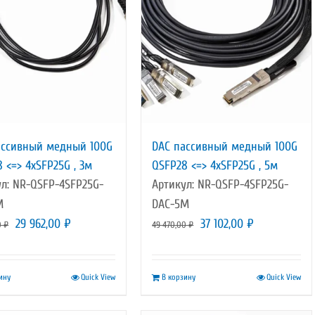
ассивный медный 100G
DAC пассивный медный 100G
 <=> 4xSFP25G , 3м
QSFP28 <=> 4xSFP25G , 5м
л: NR-QSFP-4SFP25G-
Артикул: NR-QSFP-4SFP25G-
M
DAC-5M
Первоначальная
Текущая
Первоначальная
Текущая
29 962,00
₽
37 102,00
₽
0
₽
49 470,00
₽
цена
цена:
цена
цена:
составляла
29
составляла
37
ину
Quick View
В корзину
Quick View
39
962,00 ₽.
49
102,00 ₽.
950,00 ₽.
470,00 ₽.