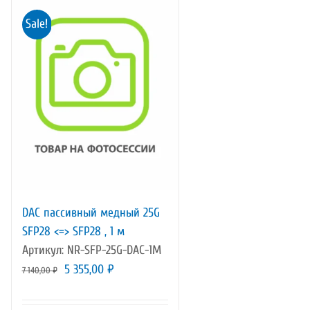
Sale!
DAC пассивный медный 25G
SFP28 <=> SFP28 , 1 м
Артикул: NR-SFP-25G-DAC-1M
Первоначальная
Текущая
5 355,00
₽
7 140,00
₽
цена
цена:
составляла
5