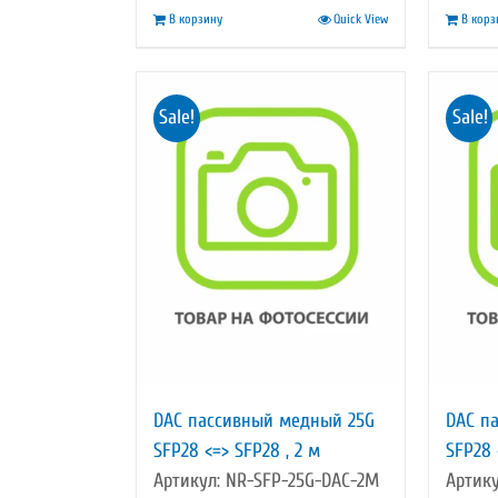
В корзину
Quick View
В корз
4
697,00 ₽.
930,00 ₽.
Sale!
Sale!
DAC пассивный медный 25G
DAC п
SFP28 <=> SFP28 , 2 м
SFP28 
Артикул: NR-SFP-25G-DAC-2M
Артик