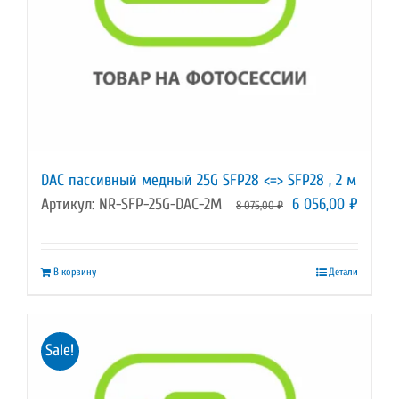
DAC пассивный медный 25G SFP28 <=> SFP28 , 2 м
Первоначальная
Текущ
Артикул: NR-SFP-25G-DAC-2M
6 056,00
₽
8 075,00
₽
цена
цена:
составляла
6
В корзину
Детали
8
056,00
075,00 ₽.
Sale!