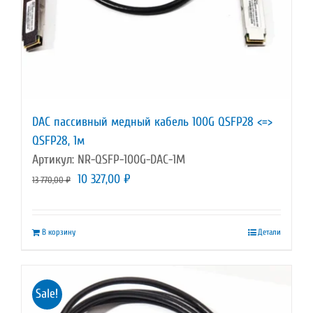
DAC пассивный медный кабель 100G QSFP28 <=>
QSFP28, 1м
Артикул: NR-QSFP-100G-DAC-1M
Первоначальная
Текущая
10 327,00
₽
13 770,00
₽
цена
цена:
составляла
10
В корзину
Детали
13
327,00 ₽.
770,00 ₽.
Sale!