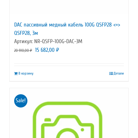
DAC пассивный медный кабель 100G QSFP28 <=>
QSFP28, 3м
Артикул: NR-QSFP-100G-DAC-3M
Первоначальная
Текущая
15 682,00
₽
20 910,00
₽
цена
цена:
составляла
15
В корзину
Детали
20
682,00 ₽.
910,00 ₽.
Sale!