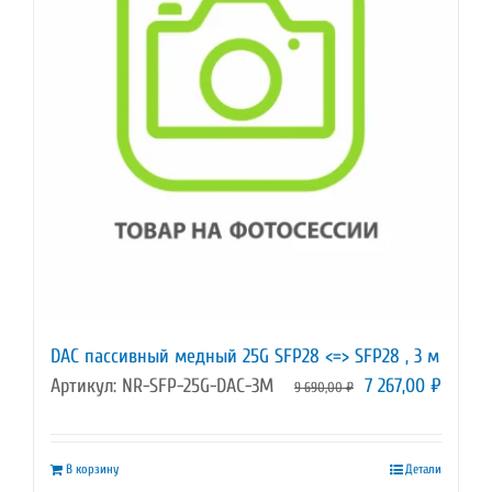
DAC пассивный медный 25G SFP28 <=> SFP28 , 3 м
Первоначальная
Текущ
Артикул: NR-SFP-25G-DAC-3M
7 267,00
₽
9 690,00
₽
цена
цена:
составляла
7
В корзину
Детали
9
267,00