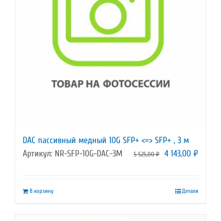
DAC пассивный медный 10G SFP+ <=> SFP+ , 3 м
Первоначальная
Текущ
Артикул: NR-SFP-10G-DAC-3M
4 143,00
₽
5 525,00
₽
цена
цена:
составляла
4
В корзину
Детали
5
143,00 
525,00 ₽.