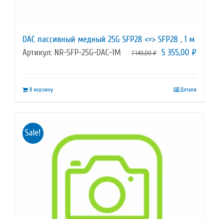
DAC пассивный медный 25G SFP28 <=> SFP28 , 1 м
Первоначальная
Текущ
Артикул: NR-SFP-25G-DAC-1M
5 355,00
₽
7 140,00
₽
цена
цена:
составляла
5
В корзину
Детали
7
355,00
140,00 ₽.
Sale!