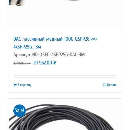
DAC пассивный медный 100G QSFP28 <=>
4xSFP25G , 3м
Артикул: NR-QSFP-4SFP25G-DAC-3M
Первоначальная
Текущая
29 962,00
₽
39 950,00
₽
цена
цена:
составляла
29
В корзину
Детали
39
962,00 ₽.
950,00 ₽.
Sale!