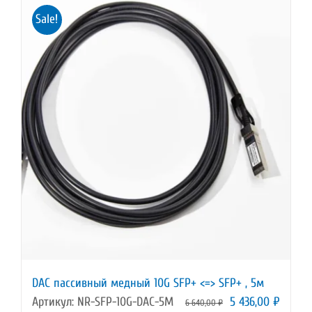
Sale!
DAC пассивный медный 10G SFP+ <=> SFP+ , 5м
Первоначальная
Текущ
Артикул: NR-SFP-10G-DAC-5M
5 436,00
₽
6 640,00
₽