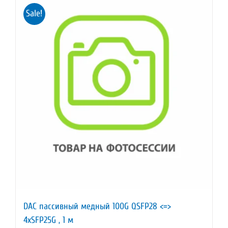
Sale!
DAC пассивный медный 100G QSFP28 <=>
4xSFP25G , 1 м