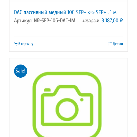
DAC пассивный медный 10G SFP+ <=> SFP+ , 1 м
Первоначальная
Текущ
Артикул: NR-SFP-10G-DAC-1M
3 187,00
₽
4 250,00
₽
цена
цена:
составляла
3
В корзину
Детали
4
187,00 
250,00 ₽.
Sale!