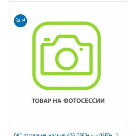
690,00 ₽.
Sale!
DAC пассивный медный 40G QSFP+ <=> QSFP+ , 1