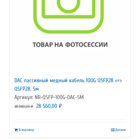
DAC пассивный медный кабель 100G QSFP28 <=>
QSFP28, 5м
Артикул: NR-QSFP-100G-DAC-5M
Первоначальная
Текущая
28 560,00
₽
38 080,00
₽
цена
цена:
составляла
28
В корзину
Детали
38
560,00 ₽.