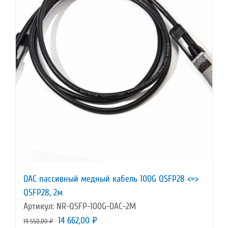
DAC пассивный медный кабель 100G QSFP28 <=>
QSFP28, 2м
Артикул: NR-QSFP-100G-DAC-2M
Первоначальная
Текущая
14 662,00
₽
19 550,00
₽