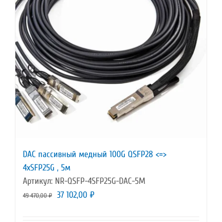
DAC пассивный медный 100G QSFP28 <=>
4xSFP25G , 5м
Артикул: NR-QSFP-4SFP25G-DAC-5M
Первоначальная
Текущая
37 102,00
₽
49 470,00
₽
цена
цена: