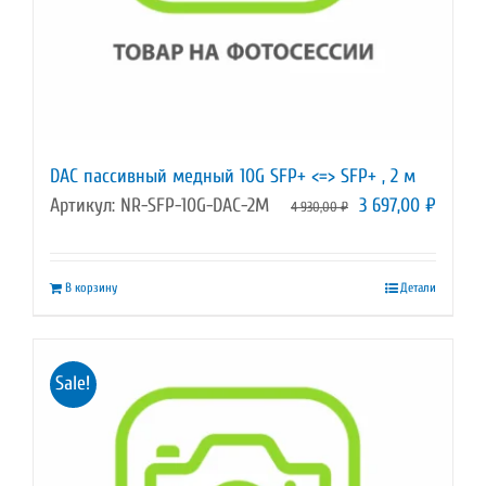
DAC пассивный медный 10G SFP+ <=> SFP+ , 2 м
Первоначальная
Текущ
Артикул: NR-SFP-10G-DAC-2M
3 697,00
₽
4 930,00
₽
цена
цена:
составляла
3
В корзину
Детали
4
697,00
930,00 ₽.
Sale!