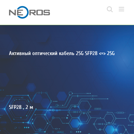
Skip
to
content
Активный оптический кабель 25G SFP28 <=> 25G
SFP28 , 2 м