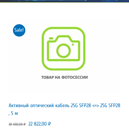
Sale!
Активный оптический кабель 25G SFP28 <=> 25G SFP28
, 5 м
Первоначальная
Текущая
22 822,00
₽
30 430,00
₽