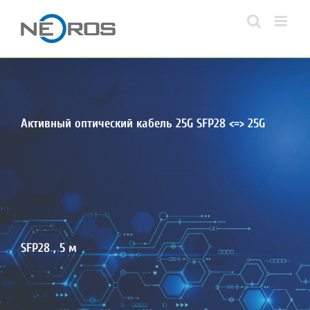
Skip
to
content
Активный оптический кабель 25G SFP28 <=> 25G
SFP28 , 5 м