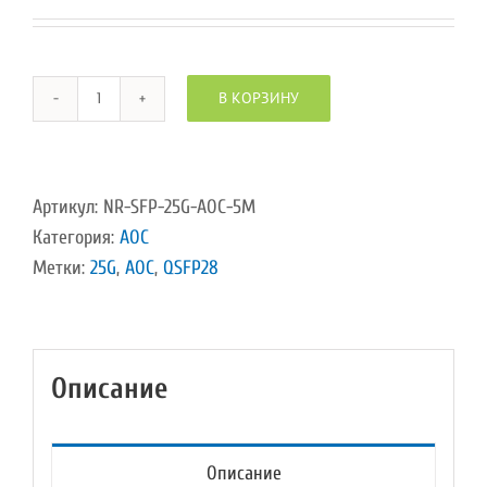
цена
цена:
составляла
22
30
822,00 ₽.
В КОРЗИНУ
430,00 ₽.
Количество
товара
Активный
оптический
Артикул:
NR-SFP-25G-AOC-5M
кабель
Категория:
AOC
25G
Метки:
25G
,
AOC
,
QSFP28
SFP28
25G
SFP28
Описание
,
5
м
Описание