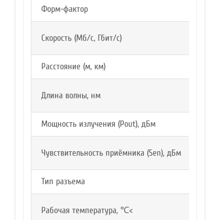
Форм-фактор
SFP+
Скорость (Мб/с, Гбит/с)
10G
Расстояние (м, км)
60км
Длина волны, нм
1330/
Мощность излучения (Pout), дБм
+1…+
Чувствительность приёмника (Sen), дБм
-20
Тип разъема
LC
Рабочая температура, ℃<
от 0