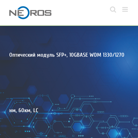
Skip
to
content
Оптический модуль SFP+, 10GBASE WDM 1330/1270
нм, 60км, LC