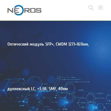
Skip
to
content
Оптический модуль SFP+, CWDM 1271~1611нм,
дуплексный LC, +3.3В, SMF, 40км