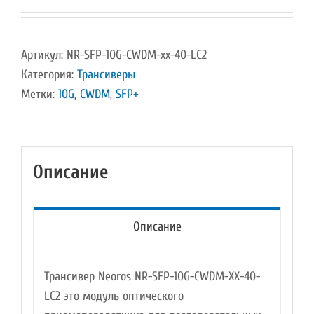
Артикул:
NR-SFP-10G-CWDM-xx-40-LC2
Категория:
Трансиверы
Метки:
10G
,
CWDM
,
SFP+
Описание
Описание
Трансивер Neoros NR-SFP-10G-CWDM-XX-40-
LC2 это модуль оптического