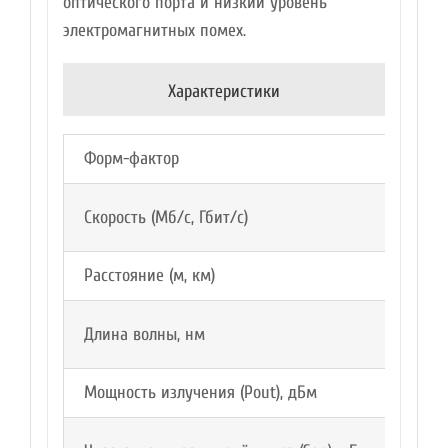
оптического порта и низкий уровень
электромагнитных помех.
Характеристики
Форм-фактор
SFP+
Скорость (Мб/с, Гбит/с)
10G
Расстояние (м, км)
40км
Длина волны, нм
1271~1
Мощность излучения (Pout), дБм
-5…0