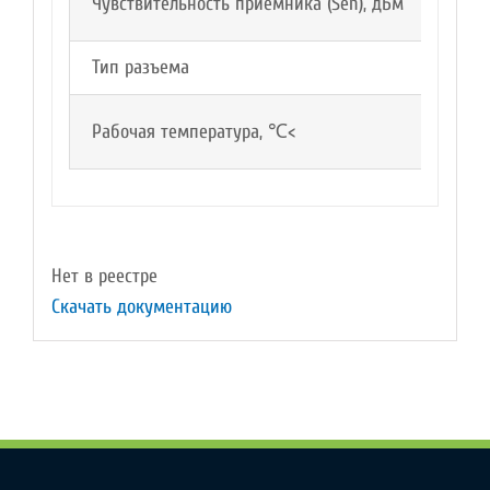
Чувствительность приёмника (Sen), дБм
-24
Тип разъема
LCx2
Рабочая температура, ℃<
от 0
Нет в реестре
Скачать документацию