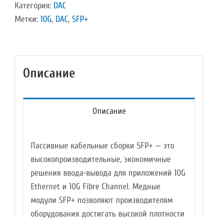
медный
Категория:
DAC
10G
Метки:
10G
,
DAC
,
SFP+
SFP+
SFP+
,
Описание
2
м
Описание
Пассивные кабельные сборки SFP+ — это
высокопроизводительные, экономичные
решения ввода-вывода для приложений 10G
Ethernet и 10G Fibre Channel. Медные
модули SFP+ позволяют производителям
оборудования достигать высокой плотности