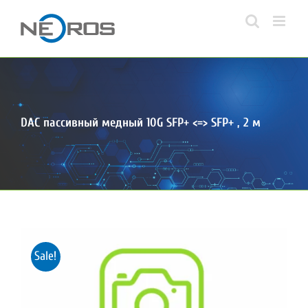
Skip
to
content
DAC пассивный медный 10G SFP+ <=> SFP+ , 2 м
Sale!