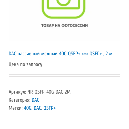
DAC пассивный медный 40G QSFP+ <=> QSFP+ , 2 м
Цена по запросу
Артикул:
NR-QSFP-40G-DAC-2M
Категория:
DAC
Метки:
40G
,
DAC
,
QSFP+