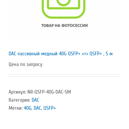
DAC пассивный медный 40G QSFP+ <=> QSFP+ , 5 м
Цена по запросу
Артикул:
NR-QSFP-40G-DAC-5M
Категория:
DAC
Метки:
40G
,
DAC
,
QSFP+