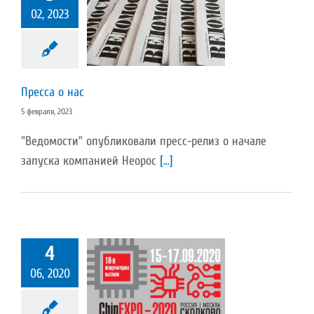
02, 2023
есса о нас
Пресс-релиз
Пресса о нас
5 февраля, 2023
"Ведомости" опубликовали пресс-релиз о начале
запуска компанией Неорос
[...]
4
06, 2020
ка «ChipEXPO»
Новости