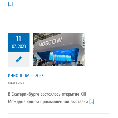
[...]
11
07, 2023
ПРОМ — 2023
Пресс-релиз
ИННОПРОМ — 2023
11 июля, 2023
В Екатеринбурге состоялось открытие XIII
Международной промышленной выставки
[...]