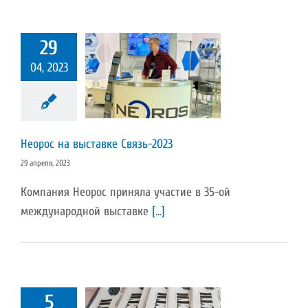
29
04, 2023
с на выставке
вязь-2023
Пресс-релиз
Неорос на выставке Связь-2023
29 апреля, 2023
Компания Неорос приняла участие в 35-ой
международной выставке
[...]
5