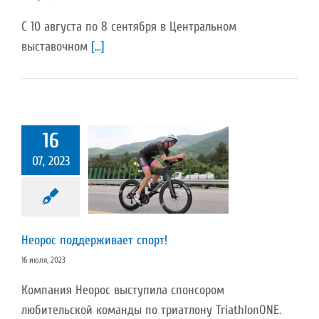
С 10 августа по 8 сентября в Центральном
выставочном
[...]
16
07, 2023
 поддерживает
спорт!
Пресс-релиз
Неорос поддерживает спорт!
16 июля, 2023
Компания Неорос выступила спонсором
любительской команды по триатлону TriathlonONE.