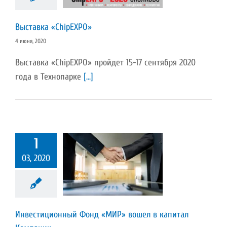
Выставка «ChipEXPO»
4 июня, 2020
Выставка «ChipEXPO» пройдет 15-17 сентября 2020
года в Технопарке
[...]
1
стиционный
03, 2020
МИР» вошел в
тал Компании
Пресс-релиз
Инвестиционный Фонд «МИР» вошел в капитал