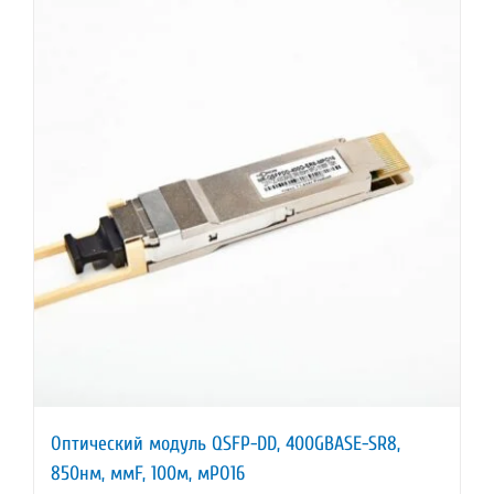
Оптический модуль QSFP-DD, 400GBASE-SR8,
850нм, ммF, 100м, мPO16