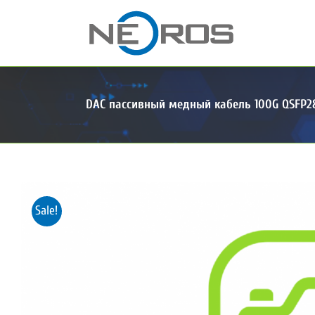
Skip
to
content
DAC пассивный медный кабель 100G QSFP28
Sale!