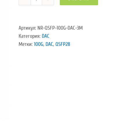
Количество
товара
DAC
пассивный
Артикул:
NR-QSFP-100G-DAC-3M
медный
Категория:
DAC
кабель
Метки:
100G
,
DAC
,
QSFP28
100G
QSFP28
QSFP28,
3м