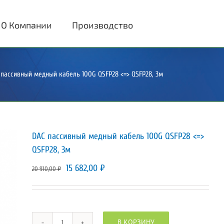
О Компании
Производство
 пассивный медный кабель 100G QSFP28 <=> QSFP28, 3м
DAC пассивный медный кабель 100G QSFP28 <=>
QSFP28, 3м
Первоначальная
Текущая
15 682,00
₽
20 910,00
₽
цена
цена:
составляла
15
20
682,00 ₽.
В КОРЗИНУ
910,00 ₽.