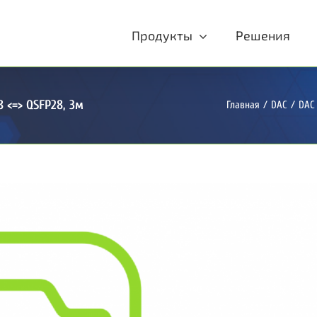
Продукты
Решения
 <=> QSFP28, 3м
Главная
/
DAC
/
DAC